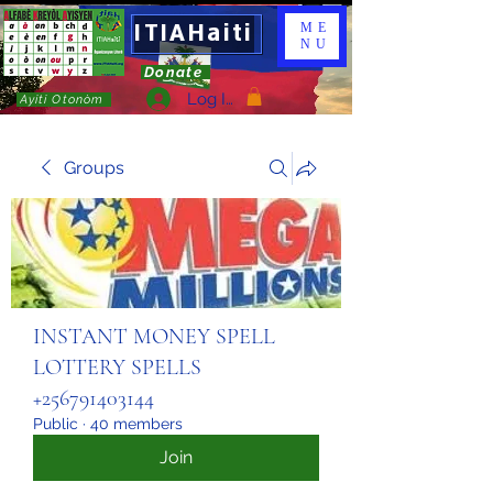
ITIAHaiti
ME
NU
Donate
Log In
Ayiti Otonòm
Groups
INSTANT MONEY SPELL
LOTTERY SPELLS
+256791403144
Public
·
40 members
Join