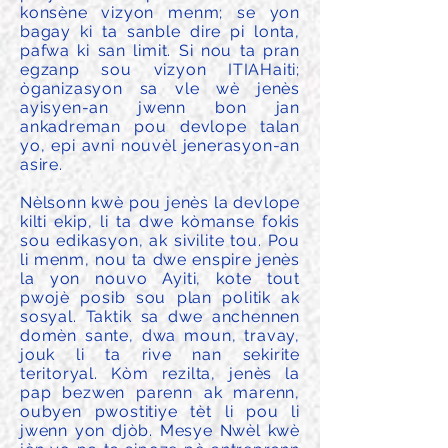
konsène vizyon menm; se yon
bagay ki ta sanble dire pi lonta,
pafwa ki san limit. Si nou ta pran
egzanp sou vizyon ITIAHaiti;
òganizasyon sa vle wè jenès
ayisyen-an jwenn bon jan
ankadreman pou devlope talan
yo, epi avni nouvèl jenerasyon-an
asire.
Nèlsonn kwè pou jenès la devlope
kilti ekip, li ta dwe kòmanse fokis
sou edikasyon, ak sivilite tou. Pou
li menm, nou ta dwe enspire jenès
la yon nouvo Ayiti, kote tout
pwojè posib sou plan politik ak
sosyal. Taktik sa dwe anchennen
domèn sante, dwa moun, travay,
jouk li ta rive nan sekirite
teritoryal. Kòm rezilta, jenès la
pap bezwen parenn ak marenn,
oubyen pwostitiye tèt li pou li
jwenn yon djòb. Mesye Nwèl kwè