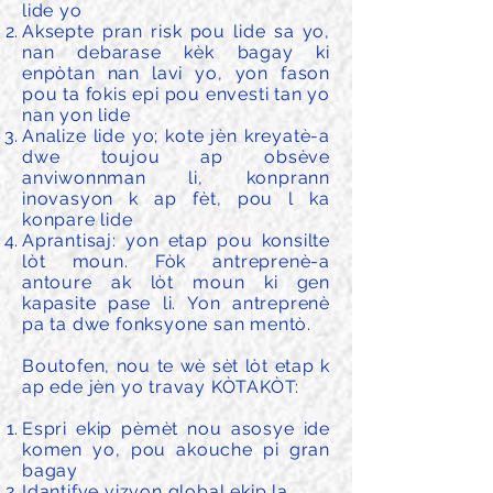
lide yo
Aksepte pran risk pou lide sa yo,
nan debarase kèk bagay ki
enpòtan nan lavi yo, yon fason
pou ta fokis epi pou envesti tan yo
nan yon lide
Analize lide yo; kote jèn kreyatè-a
dwe toujou ap obsève
anviwonnman li, konprann
inovasyon k ap fèt, pou l ka
konpare lide
Aprantisaj: yon etap pou konsilte
lòt moun. Fòk antreprenè-a
antoure ak lòt moun ki gen
kapasite pase li. Yon antreprenè
pa ta dwe fonksyone san mentò.
Boutofen, nou te wè sèt lòt etap k
ap ede jèn yo travay KÒTAKÒT:
Espri ekip pèmèt nou asosye ide
komen yo, pou akouche pi gran
bagay
Idantifye vizyon global ekip la