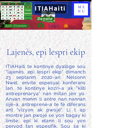
ITIAHaiti
ME
NU
Donate
Log In
Ayiti Otonòm
Lajenès, epi lespri ekip
ITIAHaiti te kontinye dyalòge sou
“lajenès, epi lespri ekip” dimanch
23 septanm 2020-an. Nèlsonn
Nwèl, envite espesyal konferans
lan, te kontinye kozri-a ak “kilti
antreprenarya” nan mitan jèn yo.
Anvan menm li antre nan nannan
sijè-a, antreprenè-a te fè diferans
ant “vizyon ak pwojè”. Li t ap
montre jan pwojè se yon bagay ki
limite, epi ki etann li sou yon
peryòd tan espesifik. Sou sa ki