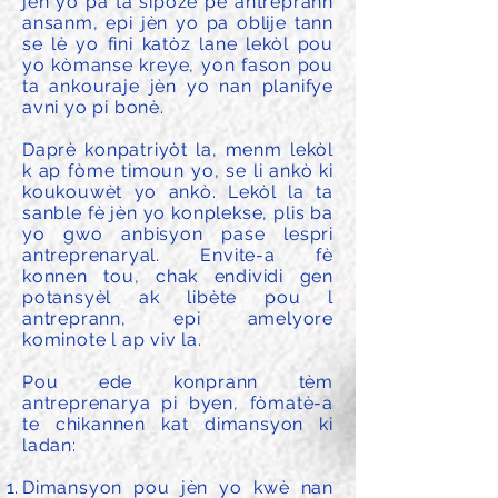
jèn yo pa ta sipoze pè antreprann
ansanm, epi jèn yo pa oblije tann
se lè yo fini katòz lane lekòl pou
yo kòmanse kreye, yon fason pou
ta ankouraje jèn yo nan planifye
avni yo pi bonè.
Daprè konpatriyòt la, menm lekòl
k ap fòme timoun yo, se li ankò ki
koukouwèt yo ankò. Lekòl la ta
sanble fè jèn yo konplekse, plis ba
yo gwo anbisyon pase lespri
antreprenaryal. Envite-a fè
konnen tou, chak endividi gen
potansyèl ak libète pou l
antreprann, epi amelyore
kominote l ap viv la.
Pou ede konprann tèm
antreprenarya pi byen, fòmatè-a
te chikannen kat dimansyon ki
ladan:
Dimansyon pou jèn yo kwè nan