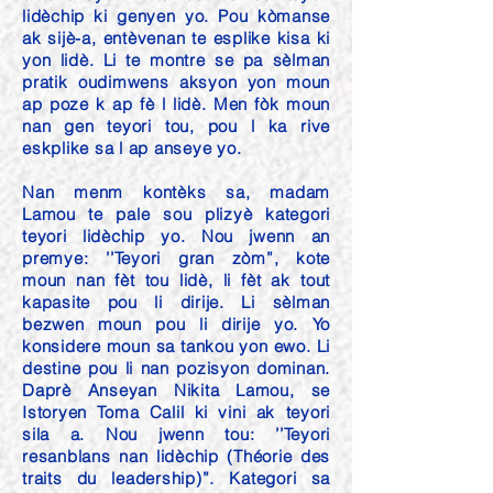
lidèchip ki genyen yo. Pou kòmanse
ak sijè-a, entèvenan te esplike kisa ki
yon lidè. Li te montre se pa sèlman
pratik oudimwens aksyon yon moun
ap poze k ap fè l lidè. Men fòk moun
nan gen teyori tou, pou l ka rive
eskplike sa l ap anseye yo.
Nan menm kontèks sa, madam
Lamou te pale sou plizyè kategori
teyori lidèchip yo. Nou jwenn an
premye: ’’Teyori gran zòm”, kote
moun nan fèt tou lidè, li fèt ak tout
kapasite pou li dirije. Li sèlman
bezwen moun pou li dirije yo. Yo
konsidere moun sa tankou yon ewo. Li
destine pou li nan pozisyon dominan.
Daprè Anseyan Nikita Lamou, se
Istoryen Toma Calil ki vini ak teyori
sila a. Nou jwenn tou: ’’Teyori
resanblans nan lidèchip (Théorie des
traits du leadership)”. Kategori sa