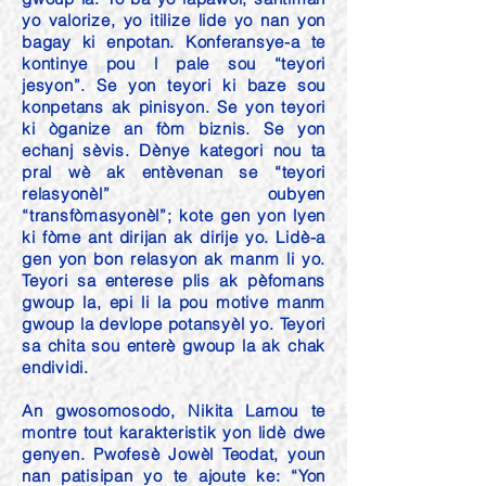
yo valorize, yo itilize lide yo nan yon
bagay ki enpotan. Konferansye-a te
kontinye pou l pale sou “teyori
jesyon”. Se yon teyori ki baze sou
konpetans ak pinisyon. Se yon teyori
ki òganize an fòm biznis. Se yon
echanj sèvis. Dènye kategori nou ta
pral wè ak entèvenan se “teyori
relasyonèl” oubyen
“transfòmasyonèl”; kote gen yon lyen
ki fòme ant dirijan ak dirije yo. Lidè-a
gen yon bon relasyon ak manm li yo.
Teyori sa enterese plis ak pèfomans
gwoup la, epi li la pou motive manm
gwoup la devlope potansyèl yo. Teyori
sa chita sou enterè gwoup la ak chak
endividi.
An gwosomosodo, Nikita Lamou te
montre tout karakteristik yon lidè dwe
genyen. Pwofesè Jowèl Teodat, youn
nan patisipan yo te ajoute ke: “Yon