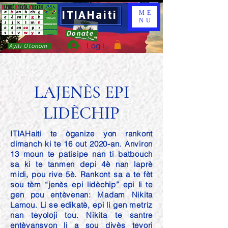
ITIAHaiti
ME
NU
Donate
Log In
Ayiti Otonòm
LAJENÈS EPI
LIDÈCHIP
ITIAHaiti te òganize yon rankont
dimanch ki te 16 out 2020-an. Anviron
13 moun te patisipe nan ti batbouch
sa ki te tanmen depi 4è nan laprè
midi, pou rive 5è. Rankont sa a te fèt
sou tèm “jenès epi lidèchip” epi li te
gen pou entèvenan: Madam Nikita
Lamou. Li se edikatè, epi li gen metriz
nan teyoloji tou. Nikita te santre
entèvansyon li a sou divès teyori