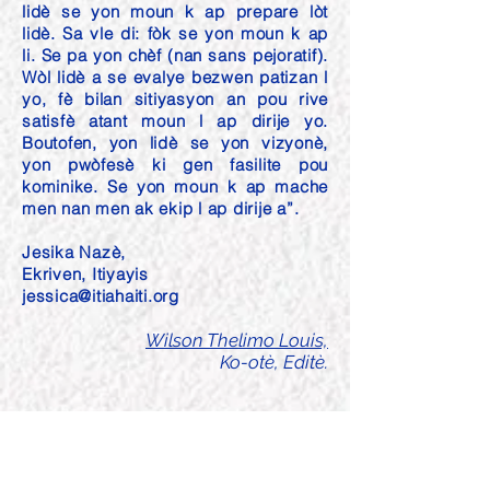
lidè se yon moun k ap prepare lòt
lidè. Sa vle di: fòk se yon moun k ap
li. Se pa yon chèf (nan sans pejoratif).
Wòl lidè a se evalye bezwen patizan l
yo, fè bilan sitiyasyon an pou rive
satisfè atant moun l ap dirije yo.
Boutofen, yon lidè se yon vizyonè,
yon pwòfesè ki gen fasilite pou
kominike. Se yon moun k ap mache
men nan men ak ekip l ap dirije a”.
Jesika Nazè,
Ekriven, Itiyayis
jessica@itiahaiti.org
Wilson Thelimo Louis,
Ko-otè, Editè.