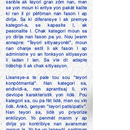
sanble ak teyori gran zòm nan, men
se yon moun ki eritye yon pakèt kalite
ki ran li pi pèfòman nan fason l ap
dirije. Sa ki diferansye l ak premye
kategori-a, se kapasite l, ak
pesonalite l. Chak kategori moun sa
yo dirije nan fason pa yo. Nou jwenn
annapre: “Teyori sitiyasyonèl”, moun
nan chanje estil li ak fason l ap
administre yo an fonksyon sitiyasyon
li ladan l lan. Sa vle di: adapte
lidèchip li ak chak sitiyasyon.
Lisansye-a te pale tou sou “teyori
konpòtmantal”. Nan kategori sa,
endividi-a, nan aprantisaj li, vin
devlope karakteristik yon lidè. Pou
kategori sa, ou pa fèt lidè, men ou vin
lidè. Ankò, genyen “teyori patisipativ”.
Nan teyori sa, lidè yo priyorize
enklizyon. Yo penmèt manm y ap
dirije yo kontribiye nan avansman
gwoup la. Yo ba yo lapawòl, santiman