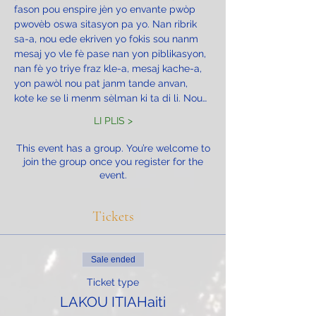
fason pou enspire jèn yo envante pwòp 
pwovèb oswa sitasyon pa yo. Nan ribrik 
sa-a, nou ede ekriven yo fokis sou nanm 
mesaj yo vle fè pase nan yon piblikasyon, 
nan fè yo triye fraz kle-a, mesaj kache-a, 
yon pawòl nou pat janm tande anvan, 
kote ke se li menm sèlman ki ta di li. Nou…
LI PLIS >
This event has a group. You’re welcome to
join the group once you register for the
event.
Tickets
Sale ended
Ticket type
LAKOU ITIAHaiti