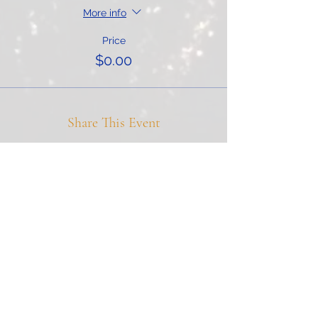
More info
Price
$0.00
Share This Event
Sign Up for Our Newsletter
Subscribe
Support ITIAHaiti