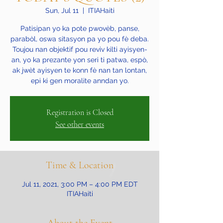
Sun, Jul 11
  |  
ITIAHaiti
Patisipan yo ka pote pwovèb, panse,
parabòl, oswa sitasyon pa yo pou fè deba.
Toujou nan objektif pou reviv kilti ayisyen-
an, yo ka prezante yon seri ti patwa, espò,
ak jwèt ayisyen te konn fè nan tan lontan,
epi ki gen moralite anndan yo.
Registration is Closed
See other events
Time & Location
Jul 11, 2021, 3:00 PM – 4:00 PM EDT
ITIAHaiti