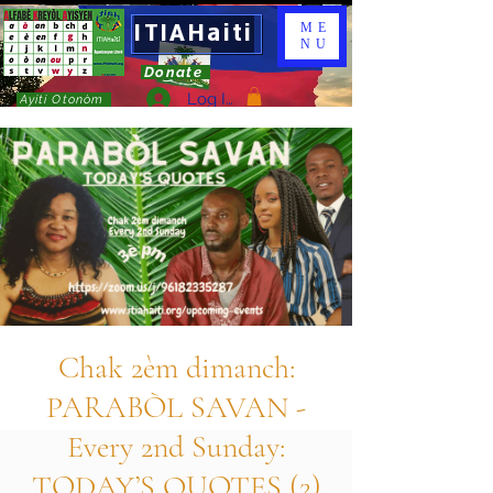
ITIAHaiti
ME
NU
Donate
Log In
Ayiti Otonòm
Chak 2èm dimanch:
PARABÒL SAVAN -
Every 2nd Sunday:
TODAY’S QUOTES (2)