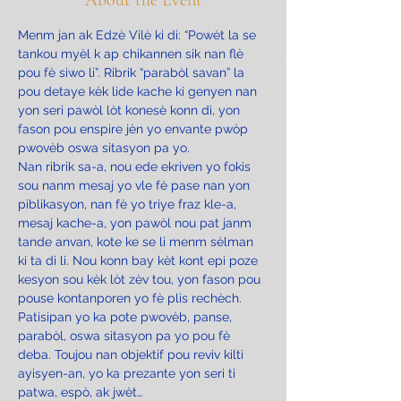
About the Event
Menm jan ak Edzè Vilè ki di: “Powèt la se 
tankou myèl k ap chikannen sik nan flè 
pou fè siwo li”. Ribrik “parabòl savan” la 
pou detaye kèk lide kache ki genyen nan 
yon seri pawòl lòt konesè konn di, yon 
fason pou enspire jèn yo envante pwòp 
pwovèb oswa sitasyon pa yo.
Nan ribrik sa-a, nou ede ekriven yo fokis 
sou nanm mesaj yo vle fè pase nan yon 
piblikasyon, nan fè yo triye fraz kle-a, 
mesaj kache-a, yon pawòl nou pat janm 
tande anvan, kote ke se li menm sèlman 
ki ta di li. Nou konn bay kèt kont epi poze 
kesyon sou kèk lòt zèv tou, yon fason pou 
pouse kontanporen yo fè plis rechèch.
Patisipan yo ka pote pwovèb, panse, 
parabòl, oswa sitasyon pa yo pou fè 
deba. Toujou nan objektif pou reviv kilti 
ayisyen-an, yo ka prezante yon seri ti 
patwa, espò, ak jwèt…