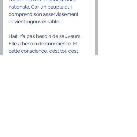
nationale. Car un peuple qui 
comprend son asservissement 
devient ingouvernable.
Haïti n’a pas besoin de sauveurs. 
Elle a besoin de conscience. Et 
cette conscience, c’est toi, c’est 
moi, c’est nous — la génération qui 
ne pliera plus.
Jeunesse d’Haïti — étudiantes, 
étudiants, universitaires, jeunes 
des classes dominantes, 
moyennes et défavorisées : ceci 
vous concerne directement. 
L’avenir industriel, économique et 
politique de notre pays dépend de 
votre lucidité, de votre courage et 