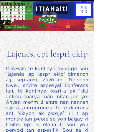
ITIAHaiti
ME
NU
Donate
Se connecter
Ayiti Otonòm
Lajenès, epi lespri ekip
ITIAHaiti te kontinye dyalòge sou
“lajenès, epi lespri ekip” dimanch
23 septanm 2020-an. Nèlsonn
Nwèl, envite espesyal konferans
lan, te kontinye kozri-a ak “kilti
antreprenarya” nan mitan jèn yo.
Anvan menm li antre nan nannan
sijè-a, antreprenè-a te fè diferans
ant “vizyon ak pwojè”. Li t ap
montre jan pwojè se yon bagay ki
limite, epi ki etann li sou yon
peryòd tan espesifik. Sou sa ki