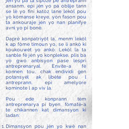
jèn yo pa ta sipoze pè antreprann
ansanm, epi jèn yo pa oblije tann
se lè yo fini katòz lane lekòl pou
yo kòmanse kreye, yon fason pou
ta ankouraje jèn yo nan planifye
avni yo pi bonè.
Daprè konpatriyòt la, menm lekòl
k ap fòme timoun yo, se li ankò ki
koukouwèt yo ankò. Lekòl la ta
sanble fè jèn yo konplekse, plis ba
yo gwo anbisyon pase lespri
antreprenaryal. Envite-a fè
konnen tou, chak endividi gen
potansyèl ak libète pou l
antreprann, epi amelyore
kominote l ap viv la.
Pou ede konprann tèm
antreprenarya pi byen, fòmatè-a
te chikannen kat dimansyon ki
ladan:
Dimansyon pou jèn yo kwè nan