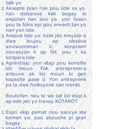
lide yo
Aksepte pran risk pou lide sa yo,
nan debarase kèk bagay ki
enpòtan nan lavi yo, yon fason
pou ta fokis epi pou envesti tan yo
nan yon lide
Analize lide yo; kote jèn kreyatè-a
dwe toujou ap obsève
anviwonnman li, konprann
inovasyon k ap fèt, pou l ka
konpare lide
Aprantisaj: yon etap pou konsilte
lòt moun. Fòk antreprenè-a
antoure ak lòt moun ki gen
kapasite pase li. Yon antreprenè
pa ta dwe fonksyone san mentò.
Boutofen, nou te wè sèt lòt etap k
ap ede jèn yo travay KÒTAKÒT:
Espri ekip pèmèt nou asosye ide
komen yo, pou akouche pi gran
bagay
Idantifye vizyon global ekip la