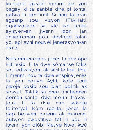
konsène vizyon menm; se yon
bagay ki ta sanble dire pi lonta,
pafwa ki san limit. Si nou ta pran
egzanp sou vizyon ITIAHaiti;
òganizasyon sa vle wè jenès
ayisyen-an jwenn bon jan
ankadreman pou devlope talan
yo, epi avni nouvèl jenerasyon-an
asire.
Nèlsonn kwè pou jenès la devlope
kilti ekip, li ta dwe kòmanse fokis
sou edikasyon, ak sivilite tou. Pou
li menm, nou ta dwe enspire jenès
la yon nouvo Ayiti, kote tout
pwojè posib sou plan politik ak
sosyal. Taktik sa dwe anchennen
domèn sante, dwa moun, travay,
jouk li ta rive nan sekirite
teritoryal. Kòm rezilta, jenès la
pap bezwen parenn ak marenn,
oubyen pwostitiye tèt li pou li
jwenn yon djòb. Mesye Nwèl kwè