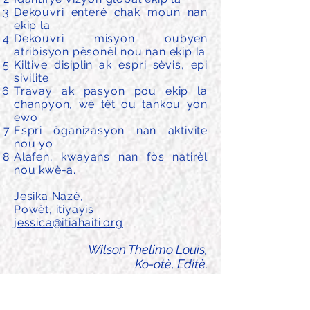
Dekouvri enterè chak moun nan
ekip la
Dekouvri misyon oubyen
atribisyon pèsonèl nou nan ekip la
Kiltive disiplin ak espri sèvis, epi
sivilite
Travay ak pasyon pou ekip la
chanpyon, wè tèt ou tankou yon
ewo
Espri òganizasyon nan aktivite
nou yo
Alafen, kwayans nan fòs natirèl
nou kwè-a.
Jesika Nazè,
Powèt, itiyayis
jessica@itiahaiti.org
Wilson Thelimo Louis,
Ko-otè, Editè.