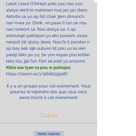
Lekòl Literè ITIAHaiti pote pou nou yon 
atelye ekriti ki makònen tout jan jan literè. 
Aktivite sa yo ap fèt chak 3èm dimanch 
nan mwa yo. Donk, vin pase ti tan ak nou 
nan rankont sa. Nan atelye sa, n ap 
ankouraje patisipan yo ekri powèm, oswa 
nenpòt lòt atizay literè. Nou fè li pandan n 
ap bay kèk sijè oubyen tit pou yo ka ekri 
pwòp tèks pa yo. Se yon espas pou kritike 
tèks tou, jije fon, fòm ak estil yo ansanm.
Klike sou lyen sa pou w patisipe
:
https://zoom.us/j/96182335287
Il y a un groupe pour cet événement. Vous
pourrez le rejoindre dès que vous vous
serez inscrit à cet événement.
Tickets
Vente expirée