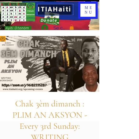
ITIAHaiti
ME
NU
Donate
Se connecter
Ayiti Otonòm
Chak 3èm dimanch :
PLIM AN AKSYON -
Every 3rd Sunday:
WRITING