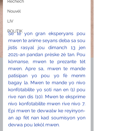
Rechèch
Nouvèl
LIV
POLITIK
Se te yon gran eksperyans pou 
mwen te anime seyans deba sa sou 
jistis rasyal jou dimanch 13 jen 
2021-an pandan prèske 2è tan. Pou 
kòmanse, mwen te prezante tèt 
mwen. Apre sa, mwen te mande 
patisipan yo pou yo fè menm 
bagay la. Mwen te mande yo nivo 
konfòtabilite yo soti nan en (1) pou 
rive nan dis (10). Mwen te eksprime 
nivo konfotabilite mwen rive nivo 7. 
Epi mwen te devwalw ke reyinyon-
an ap fèt nan kad soumisyon yon 
devwa pou lekòl mwen.