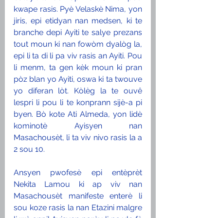
kwape rasis. Pyè Velaskè Nima, yon 
jiris, epi etidyan nan medsen, ki te 
branche depi Ayiti te salye prezans 
tout moun ki nan fowòm dyalòg la, 
epi li ta di li pa viv rasis an Ayiti. Pou 
li menm, ta gen kèk moun ki pran 
pòz blan yo Ayiti, oswa ki ta twouve 
yo diferan lòt. Kòlèg la te ouvê 
lespri li pou li te konprann sijè-a pi 
byen. Bò kote Ati Almeda, yon lidè 
kominotè Ayisyen nan 
Masachousèt, li ta viv nivo rasis la a 
2 sou 10.
Ansyen pwofesè epi entèprèt 
Nekita Lamou ki ap viv nan 
Masachousèt manifeste enterè li 
sou koze rasis la nan Etazini malgre 