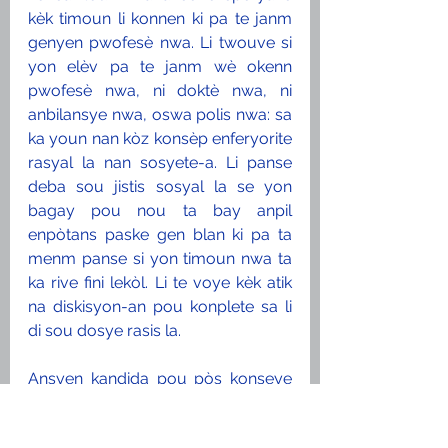
kèk timoun li konnen ki pa te janm 
genyen pwofesè nwa. Li twouve si 
yon elèv pa te janm wè okenn 
pwofesè nwa, ni doktè nwa, ni 
anbilansye nwa, oswa polis nwa: sa 
ka youn nan kòz konsèp enferyorite 
rasyal la nan sosyete-a. Li panse 
deba sou jistis sosyal la se yon 
bagay pou nou ta bay anpil 
enpòtans paske gen blan ki pa ta 
menm panse si yon timoun nwa ta 
ka rive fini lekòl. Li te voye kèk atik 
na diskisyon-an pou konplete sa li 
di sou dosye rasis la. 
Ansyen kandida pou pòs konseye 
minisipal la twouve moun nwa pa 
vle sipòte travay moun nwa tou. Li 