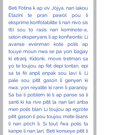
Beti Fòtina k ap viv Jòjya, nan lakou 
Etazini te pran pawòl pou li 
eksprime konfòtabilite li nan nivo sis 
(6) sou to rasis nan kominote-a, 
selon eksperyans li ap konfwonte. Li 
avanse evènman kote polis ap 
touye moun nwa se pa yon bagay 
ki etranj. Kidonk, move tretman sa 
yo te toujou ap fèt depi lontan, epi 
sa ta fè anpil enpak sou lavi li. Li 
pale sou pitit gason li genyen ki 
nwa; yon reyalite ki rann li paranòy. 
Sa ba li poblèm lè li ap panse sa li 
santi ki ka rive pitit la nan lari anba 
men polis blan. Li toujou ap egzòte 
pitit gason li pou toujou mete lisans 
li nan pòch li. Si tout fwa polis ta 
kanpe li nan lari, Beti konseye pitit li 