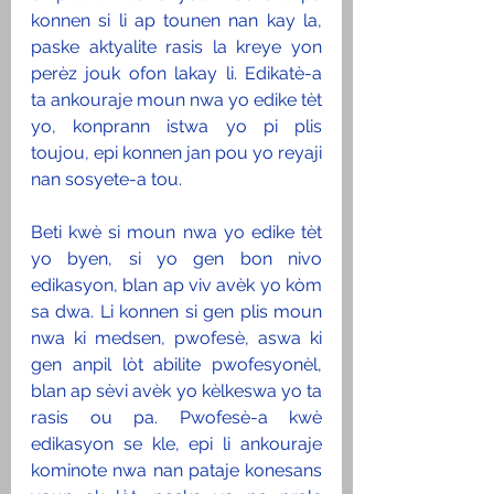
konnen si li ap tounen nan kay la, 
paske aktyalite rasis la kreye yon 
perèz jouk ofon lakay li. Edikatè-a 
ta ankouraje moun nwa yo edike tèt 
yo, konprann istwa yo pi plis 
toujou, epi konnen jan pou yo reyaji 
nan sosyete-a tou. 
Beti kwè si moun nwa yo edike tèt 
yo byen, si yo gen bon nivo 
edikasyon, blan ap viv avèk yo kòm 
sa dwa. Li konnen si gen plis moun 
nwa ki medsen, pwofesè, aswa ki 
gen anpil lòt abilite pwofesyonèl, 
blan ap sèvi avèk yo kèlkeswa yo ta 
rasis ou pa. Pwofesè-a kwè 
edikasyon se kle, epi li ankouraje 
kominote nwa nan pataje konesans 