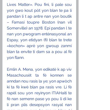
Lives Matter». Pou fini, li pale sou 
yon gwo kout pòt yon blan te pa li 
pandan li t ap antre nan yon boutik 
– Famasi toupre Boston (nan vil 
Somerville) an 1978. Epi pandan l te 
nan yon pwogram entènasyonal an 
Espay, yon etidyan (fi) blan te trete 
«kochon» aprè yon gwoup zanmi 
blan ta envite ti dam sa a pou al fè 
yon flann.
Emlin A. Mena, yon edikatè k ap viv 
Masachousèt ta fè konnen se 
anndan nou rasis la ye; yon apwòch 
ki ta fè kwè blan pa rasis vre. Li fè 
rapèl sou yon reyinyon ITIAHaiti te 
fè nan semenn pase yo pou li di ke 
li pran plis desepsyon rasyal nan 