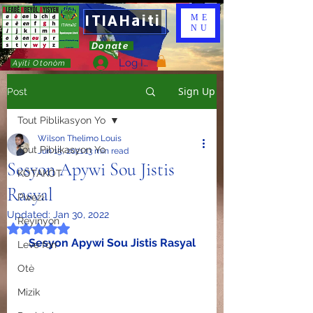
ITIAHaiti
ME
NU
Donate
Log In
Ayiti Otonòm
Sign Up
Post
Tout Piblikasyon Yo
Wilson Thelimo Louis
Tout Piblikasyon Yo
Jun 15, 2021
13 min read
Sesyon Apywi Sou Jistis
KÒTAKÒT
Rasyal
Pwezi
Updated:
Jan 30, 2022
Reyinyon
Rated NaN out of 5 stars.
Sesyon Apywi Sou Jistis Rasyal
Leve fon
Otè
Mizik