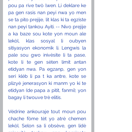
pou pa rive twò lwen. Li deklare ke 
pa gen rasis nan peyi nwa yo men 
se ta pito prejije, lit klas ki ta egziste 
nan peyi tankou Ayiti. -- Nivo prejije 
a ka baze sou kote yon moun ale 
lekòl, klas sosyal li oubyen 
sitiyasyon ekonomik li. Lengwis la 
pale sou gwo inivèsite li ta pase, 
kote li te gen sèten limit antan 
etidyan nwa. Pa egzanp, gen yon 
seri klèb li pa t ka antre, kote se 
plizyè jenerasyon ki manm yo ki te 
etidyan (de papa a pitit, fanmi); yon 
bagay li twouve trè elitis. 
Védrine ankouraje tout moun pou 
chache fòme tèt yo atrè chemen 
lekòl. Selon sa li obsève, gen lidè 