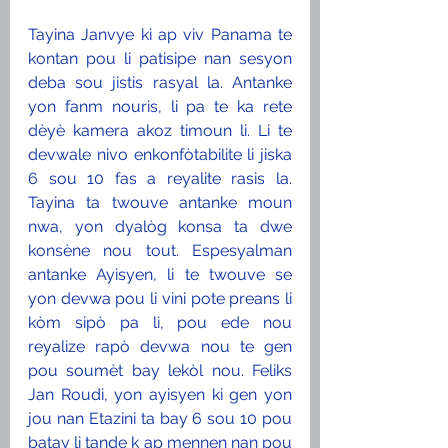
Tayina Janvye ki ap viv Panama te 
kontan pou li patisipe nan sesyon 
deba sou jistis rasyal la. Antanke 
yon fanm nouris, li pa te ka rete 
dèyè kamera akoz timoun li. Li te 
devwale nivo enkonfòtabilite li jiska 
6 sou 10 fas a reyalite rasis la. 
Tayina ta twouve antanke moun 
nwa, yon dyalòg konsa ta dwe 
konsène nou tout. Espesyalman 
antanke Ayisyen, li te twouve se 
yon devwa pou li vini pote preans li 
kòm sipò pa li, pou ede nou 
reyalize rapò devwa nou te gen 
pou soumèt bay lekòl nou. Feliks 
Jan Roudi, yon ayisyen ki gen yon 
jou nan Etazini ta bay 6 sou 10 pou 
batay li tande k ap mennen nan pou 