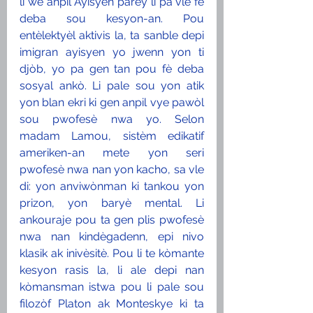
li wè anpil Ayisyen parèy li pa vle fè 
deba sou kesyon-an. Pou 
entèlektyèl aktivis la, ta sanble depi 
imigran ayisyen yo jwenn yon ti 
djòb, yo pa gen tan pou fè deba 
sosyal ankò. Li pale sou yon atik 
yon blan ekri ki gen anpil vye pawòl 
sou pwofesè nwa yo. Selon 
madam Lamou, sistèm edikatif 
ameriken-an mete yon seri 
pwofesè nwa nan yon kacho, sa vle 
di: yon anviwònman ki tankou yon 
prizon, yon baryè mental. Li 
ankouraje pou ta gen plis pwofesè 
nwa nan kindègadenn, epi nivo 
klasik ak inivèsitè. Pou li te kòmante 
kesyon rasis la, li ale depi nan 
kòmansman istwa pou li pale sou 
filozòf Platon ak Monteskye ki ta 