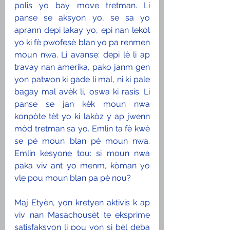
polis yo bay move tretman. Li 
panse se aksyon yo, se sa yo 
aprann depi lakay yo, epi nan lekòl 
yo ki fè pwofesè blan yo pa renmen 
moun nwa. Li avanse: depi lè li ap 
travay nan amerika, pako janm gen 
yon patwon ki gade li mal, ni ki pale 
bagay mal avèk li, oswa ki rasis. Li 
panse se jan kèk moun nwa 
konpòte tèt yo ki lakòz y ap jwenn 
mòd tretman sa yo. Emlin ta fè kwè 
se pè moun blan pè moun nwa. 
Emlin kesyone tou: si moun nwa 
paka viv ant yo menm, kòman yo 
vle pou moun blan pa pè nou?
Maj Etyèn, yon kretyen aktivis k ap 
viv nan Masachousèt te eksprime 
satisfaksyon li pou yon si bèl deba 