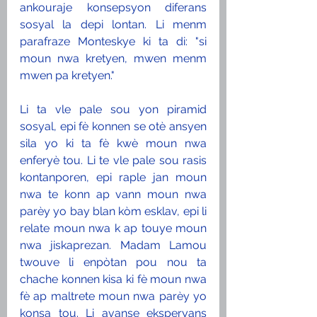
ankouraje konsepsyon diferans 
sosyal la depi lontan. Li menm 
parafraze Monteskye ki ta di: "si 
moun nwa kretyen, mwen menm 
mwen pa kretyen."
Li ta vle pale sou yon piramid 
sosyal, epi fè konnen se otè ansyen 
sila yo ki ta fè kwè moun nwa 
enferyè tou. Li te vle pale sou rasis 
kontanporen, epi raple jan moun 
nwa te konn ap vann moun nwa 
parèy yo bay blan kòm esklav, epi li 
relate moun nwa k ap touye moun 
nwa jiskaprezan. Madam Lamou 
twouve li enpòtan pou nou ta 
chache konnen kisa ki fè moun nwa 
fè ap maltrete moun nwa parèy yo 
konsa tou. Li avanse eksperyans 