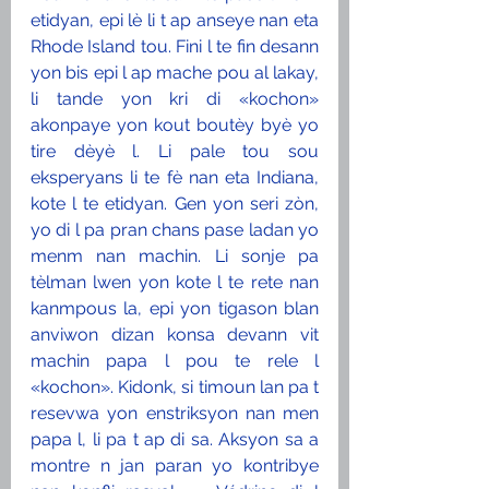
etidyan, epi lè li t ap anseye nan eta 
Rhode Island tou. Fini l te fin desann 
yon bis epi l ap mache pou al lakay, 
li tande yon kri di «kochon» 
akonpaye yon kout boutèy byè yo 
tire dèyè l. Li pale tou sou 
eksperyans li te fè nan eta Indiana, 
kote l te etidyan. Gen yon seri zòn, 
yo di l pa pran chans pase ladan yo 
menm nan machin. Li sonje pa 
tèlman lwen yon kote l te rete nan 
kanmpous la, epi yon tigason blan 
anviwon dizan konsa devann vit 
machin papa l pou te rele l 
«kochon». Kidonk, si timoun lan pa t 
resevwa yon enstriksyon nan men 
papa l, li pa t ap di sa. Aksyon sa a 
montre n jan paran yo kontribye 