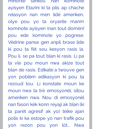
minoritè tankou nan kominote 
ayisyen Etazini ki ta plis ap chache 
relasyon nan men lidè ameriken, 
olye pou yo ta oryante manm 
kominote ayisyen (nan tout domèn) 
pou ede kominote yo pogrese. 
Védrine panse gen anpil brase lide 
ki pou ta fèt sou kesyon rasis la. 
Pou li, se pa tout blan ki rasis. Li pa 
ta vle pou moun nwa akize tout 
blan de rasis. Edikatè a twouve gen 
yon poblèm edikasyon ki pou ta 
rezoud tou. Li konstate moun ke 
moun nwa ta trè emosyonèl, sitou 
ameriken nwa. Nou di emosyonèl 
nan fason kèk konn reyaji ak blan (ki 
ta parèt agresif ak yo) tèlke ajan 
polis ki ka estope yo nan trafik pou 
yon rezon pou yon lòt... Nwa 