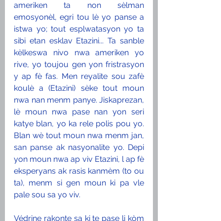
ameriken ta non sèlman 
emosyonèl, egri tou lè yo panse a 
istwa yo; tout esplwatasyon yo ta 
sibi etan esklav Etazini... Ta sanble 
kèlkeswa nivo nwa ameriken yo 
rive, yo toujou gen yon fristrasyon 
y ap fè fas. Men reyalite sou zafè 
koulè a (Etazini) sèke tout moun 
nwa nan menm panye. Jiskaprezan, 
lè moun nwa pase nan yon seri 
katye blan, yo ka rele polis pou yo. 
Blan wè tout moun nwa menm jan, 
san panse ak nasyonalite yo. Depi 
yon moun nwa ap viv Etazini, l ap fè 
eksperyans ak rasis kanmèm (to ou 
ta), menm si gen moun ki pa vle 
pale sou sa yo viv. 
Védrine rakonte sa ki te pase li kòm 