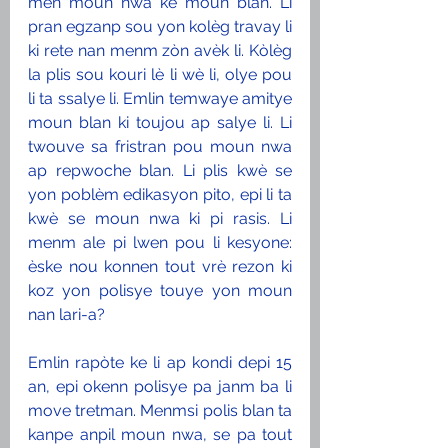
men moun nwa ke moun blan. Li 
pran egzanp sou yon kolèg travay li 
ki rete nan menm zòn avèk li. Kòlèg 
la plis sou kouri lè li wè li, olye pou 
li ta ssalye li. Emlin temwaye amitye 
moun blan ki toujou ap salye li. Li 
twouve sa fristran pou moun nwa 
ap repwoche blan. Li plis kwè se 
yon poblèm edikasyon pito, epi li ta 
kwè se moun nwa ki pi rasis. Li 
menm ale pi lwen pou li kesyone: 
èske nou konnen tout vrè rezon ki 
koz yon polisye touye yon moun 
nan lari-a? 
Emlin rapòte ke li ap kondi depi 15 
an, epi okenn polisye pa janm ba li 
move tretman. Menmsi polis blan ta 
kanpe anpil moun nwa, se pa tout 