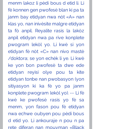
menm lakoz li pèdi bous d etid li. Li 
fè konnen gen pwofesè blan ki pa ta 
janm bay etidyan nwa nòt «A» nan 
klas yo, nan inivèsite malgre etidyan 
ta fò anpil. Reyalite rasis la lakòz 
anpil etidyan nwa pa rive konplete 
pwogram lekòl yo. Li kwè si yon 
etidyan fè nòt «C» nan nivo mastè 
/doktora; se yon echèk li ye. Li kwè 
ke yon bon pwofesè ta dwe ede 
etidyan reyisi olye pou ta kite 
etidyan tonbe nan pwobasyon (yon 
sitiyasyon ki ka fè yo pa janm 
konplete pwogram lekòl yo). -- Li fè 
kwè ke pwofesè rasis yo fè sa 
menm, yon fason pou fè etidyan 
nwa echwe oubyen pou pèdi bous 
d etid yo. Li ankouraje n pou n pa 
rete diferan nan mouvman «Black 