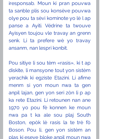
iresponsab. Moun ki pran pouvwa 
ta sanble plis sou konsève pouvwa 
olye pou ta sèvi kominote yo lè l ap 
panse a Ayiti. Védrine ta twouve 
Ayisyen toujou vle travay an grenn 
senk. Li ta prefere wè yo travay 
ansanm, nan lespri konbit. 
Pou sitiye li sou tèm «rasis», ki t ap 
diskite, li mansyone tout yon sistèm 
yerachik ki egziste Etazini. Li afime 
menm si yon moun nwa ta gen 
anpil lajan, gen yon seri zòn li p ap 
ka rete Etazini. Li retounen nan ane 
1970 yo pou fè konnen ke moun 
nwa pa t ka ale sou plaj South 
Boston, epòk lè rasis la te trè fò 
Boson. Pou li, gen yon sistèm an 
plas ki eseye bloke anpil moun nwa 