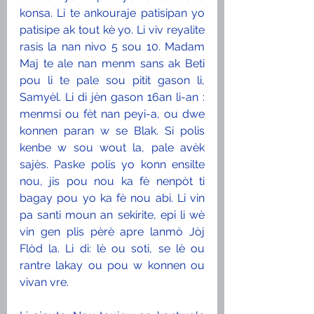
konsa. Li te ankouraje patisipan yo 
patisipe ak tout kè yo. Li viv reyalite 
rasis la nan nivo 5 sou 10. Madam 
Maj te ale nan menm sans ak Beti 
pou li te pale sou pitit gason li, 
Samyèl. Li di jèn gason 16an li-an : 
menmsi ou fèt nan peyi-a, ou dwe 
konnen paran w se Blak. Si polis 
kenbe w sou wout la, pale avèk 
sajès. Paske polis yo konn ensilte 
nou, jis pou nou ka fè nenpòt ti 
bagay pou yo ka fè nou abi. Li vin 
pa santi moun an sekirite, epi li wè 
vin gen plis pèrè apre lanmò Jòj 
Flòd la. Li di: lè ou soti, se lè ou 
rantre lakay ou pou w konnen ou 
vivan vre. 