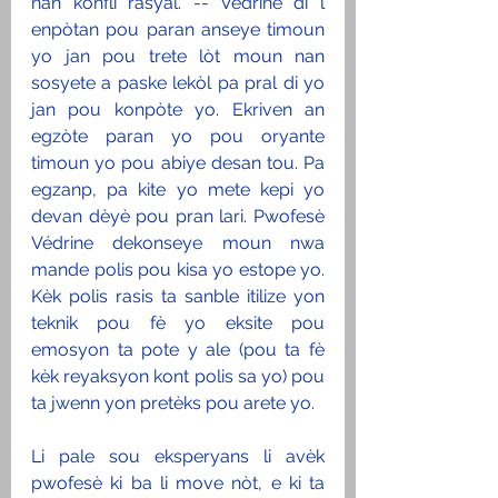
nan konfli rasyal. -- Védrine di l 
enpòtan pou paran anseye timoun 
yo jan pou trete lòt moun nan 
sosyete a paske lekòl pa pral di yo 
jan pou konpòte yo. Ekriven an 
egzòte paran yo pou oryante 
timoun yo pou abiye desan tou. Pa 
egzanp, pa kite yo mete kepi yo 
devan dèyè pou pran lari. Pwofesè 
Védrine dekonseye moun nwa 
mande polis pou kisa yo estope yo. 
Kèk polis rasis ta sanble itilize yon 
teknik pou fè yo eksite pou 
emosyon ta pote y ale (pou ta fè 
kèk reyaksyon kont polis sa yo) pou 
ta jwenn yon pretèks pou arete yo. 
Li pale sou eksperyans li avèk 
pwofesè ki ba li move nòt, e ki ta 