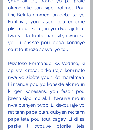
youn ak lòt, paske yo pa prale 
okenn oke san sipò fratènèl. Pou 
fini, Beti ta renmen jan deba sa yo 
kontinye, yon fason pou enfòme 
plis moun sou jan yo dwe aji tout 
fwa yo ta tonbe nan sitiyasyon sa 
yo. Li ensiste pou deba kontinye 
sout tout rezo sosyal yo tou.
Pwofesè Emmanuel W. Védrine, ki 
ap viv Kiraso, ankouraje kominote 
nwa yo sipòte youn lòt moralman. 
Li mande pou yo konekte ak moun 
ki gen konesans, yon fason pou 
jwenn sipò moral. Li twouve moun 
nwa plenyen twòp. Li dekouraje yo 
ret tann papa blan, oubyen ret tann 
papa leta pou tout bagay. Li di sa 
paske l twouve otorite leta 