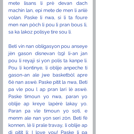
mete lisans li prè devan dach 
machin lan, epi mete de men li anlè 
volan. Paske li nwa, si li ta foure 
men nan pòch li pou li pran bous li, 
sa ka lakoz polisye tire sou li. 
Beti vin nan obligasyon pou anseye 
jèn gason disnevan (19) li-an jan 
pou li reyaji si yon polis ta kanpe li. 
Pou li kontinye, li oblije anpeche ti 
gason-an ale jwe basketbòl apre 
6è nan aswè. Paske pitit la nwa, Beti 
pa vle pou l ap pran lari lè aswè. 
Paske timoun yo nwa, paran yo 
oblije ap kreye lapèrè lakay yo. 
Paran pa vle timoun yo soti, e 
menm ale nan yon seri zòn. Beti fè 
konnen, lè li prale travay, li oblije ap 
di pitit li: I love you! Paske li pa 