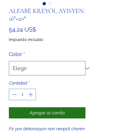
ALFABÈ KREYÒL AYISYEN:
16″×20″
Precio
54,24 US$
Impuesto incluido
Color
*
Cantidad
*
Agregar al carrito
Fè yon dekorasyon nan nenpòt chanm