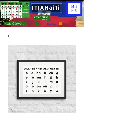
ITIAHaiti
ME
NU
Donate
Iniciar sesión
Ayiti Otonòm