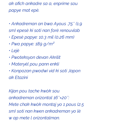
ak afich ankadre sa a, enprime sou
papye mat epè.
• Ankadreman an bwa Ayous .75″ (1.9
sm) epesè ki soti nan forè renouvlab
• Epesè papye: 10.3 mil (0.26 mm)
• Pwa papye: 189 g/m²
• Lejè
• Pwoteksyon devan Akrilit
• Materyèl pou pann enkli
• Konpozan pwodwi vid ki soti Japon
ak Etazini
Kijan pou tache kwòk sou
ankadreman orizontal 16″×20″:
Mete chak kwòk montaj yo 1 pous (2.5
sm) soti nan kwen ankadreman yo lè
w ap mete l orizontalman.