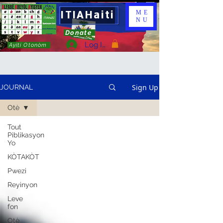
ITIAHaiti
ME
NU
Donate
Log In
Ayiti Otonòm
Sign Up
JOURNAL
Otè
Tout
Piblikasyon
Yo
KÒTAKÒT
Pwezi
Reyinyon
Leve
fon
Otè