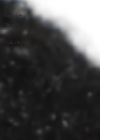
Mizik
Rechèch
Nouvèl
LIV
POLITIK